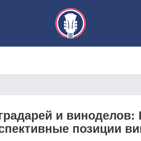
градарей и виноделов:
рспективные позиции в