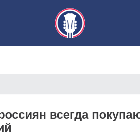
оссиян всегда покупаю
ий