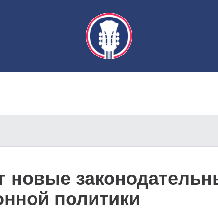
ит новые законодатель
онной политики