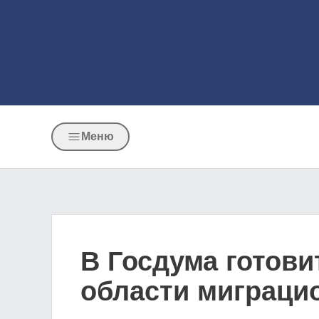
Меню
В Госдума готов
области миграци