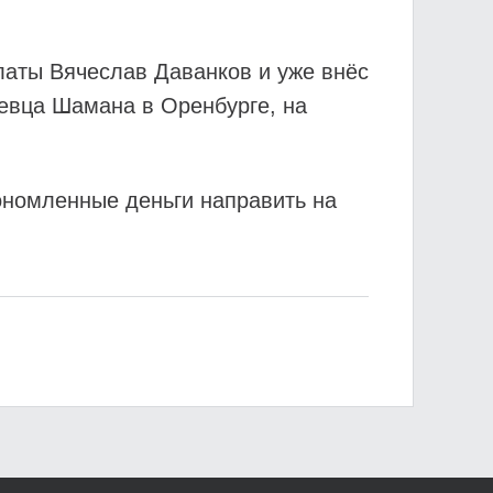
латы Вячеслав Даванков и уже внёс
певца Шамана в Оренбурге, на
ономленные деньги направить на