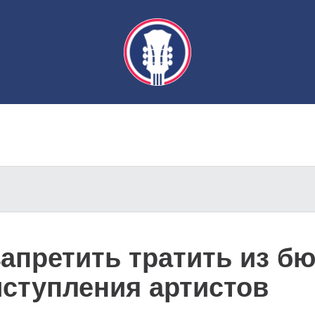
запретить тратить из б
ыступления артистов