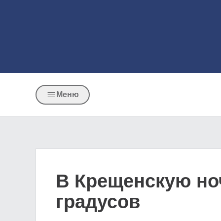
Меню
В Крещенскую ноч
градусов