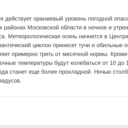
ря действует оранжевый уровень погодной опас
х районах Московской области в ночное и утре
са. Метеорологическая осень начнется в Центр
лантический циклон принесет тучи и обильные о
ляет примерно треть от месячной нормы. Кроме 
чные температуры будут колебаться от 10 до 1
года станет еще более прохладной. Ночью стол
радусов.