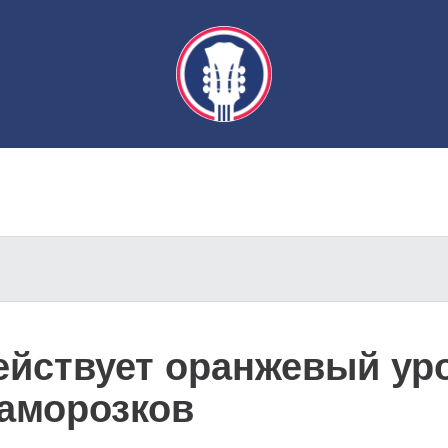
ействует оранжевый ур
заморозков