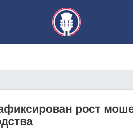
зафиксирован рост моше
одства