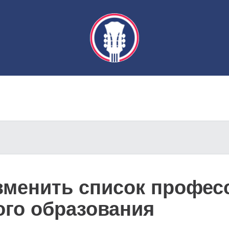
зменить список профес
го образования