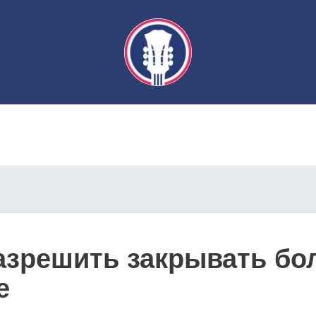
разрешить закрывать б
е