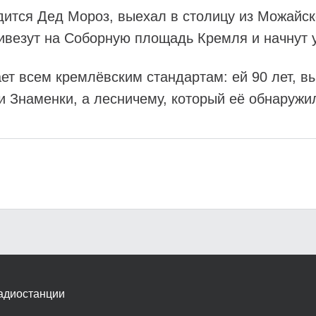
одится Дед Мороз, выехал в столицу из Можайс
ивезут на Соборную площадь Кремля и начнут у
т всем кремлёвским стандартам: ей 90 лет, выс
и Знаменки, а лесничему, который её обнаружи
адиостанции