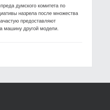
мпреда думского комитета по
циативы назрела после множества
зачастую предоставляют
 на машину другой модели.