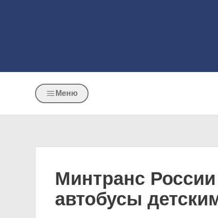
Меню
Минтранс России
автобусы детски