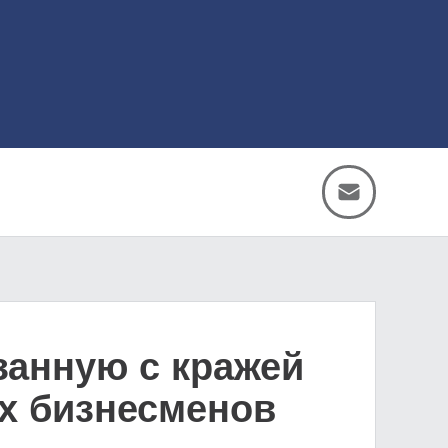
занную с кражей
их бизнесменов