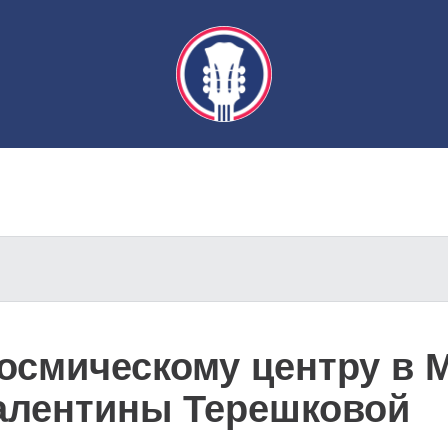
осмическому центру в М
алентины Терешковой