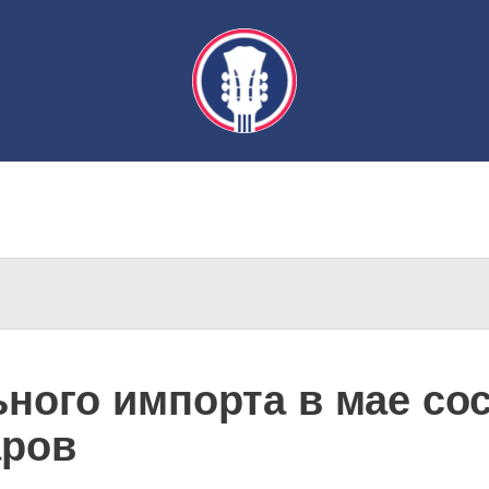
ого импорта в мае сос
аров