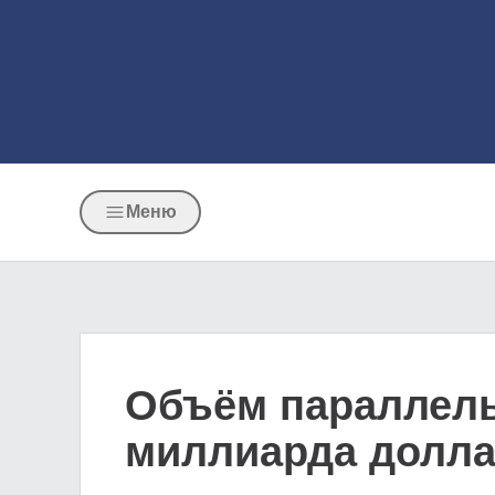
Меню
Объём параллельн
миллиарда долл