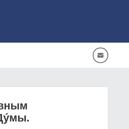
авным
Дýмы.