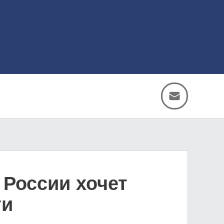
 России хочет
ти