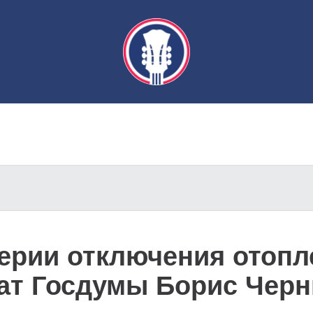
терии отключения отопл
ат Госдумы Борис Чер