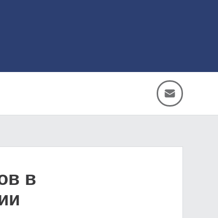
ов в
ии