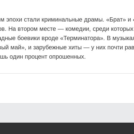
ом эпохи стали криминальные драмы. «Брат» и
ов. На втором месте — комедии, среди которы
падные боевики вроде «Терминатора». В музык
вый май», и зарубежные хиты — у них почти ра
лишь один процент опрошенных.