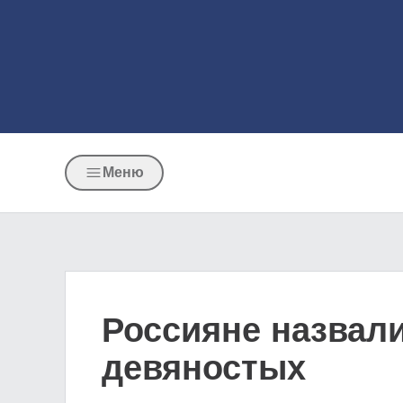
Меню
Россияне назвал
девяностых