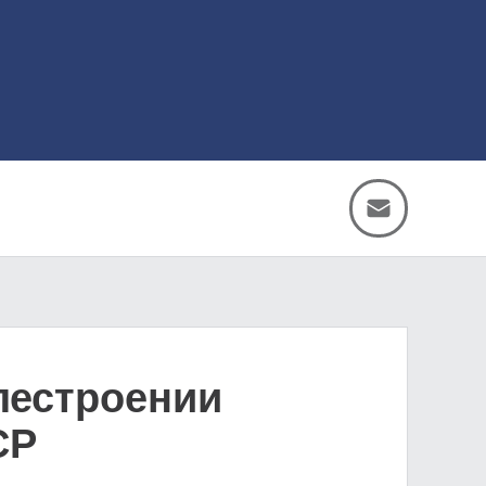
лестроении
СР