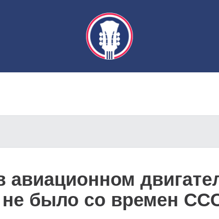
 в авиационном двигате
х не было со времен СС