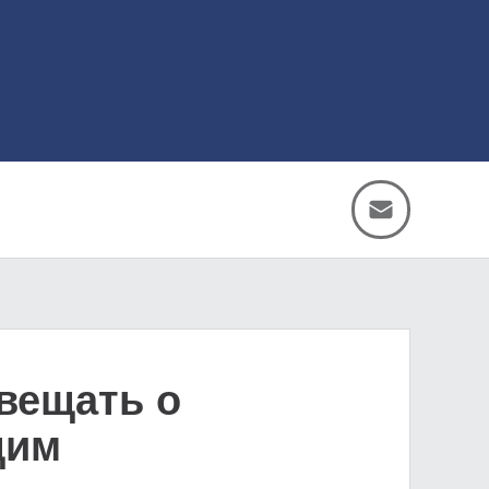
звещать о
щим