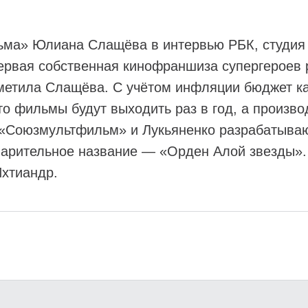
ьма» Юлиана Слащёва в интервью РБК, студия 
ервая собственная кинофраншиза супергероев 
метила Слащёва. С учётом инфляции бюджет к
о фильмы будут выходить раз в год, а производ
 «Союзмультфильм» и Лукьяненко разрабатыва
варительное название — «Орден Алой звезды».
Ихтиандр.