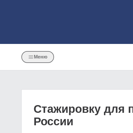
Меню
Стажировку для п
России