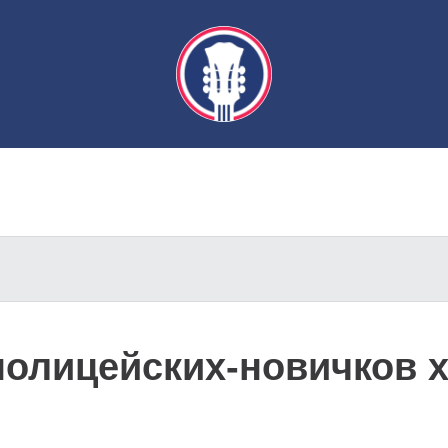
олицейских-новичков х