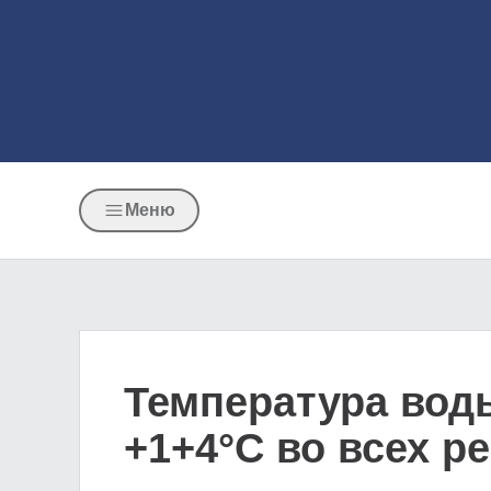
Меню
Температура вод
+1+4°C во всех р