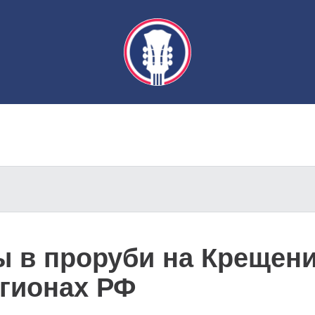
ы в проруби на Крещени
егионах РФ