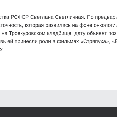
истка РСФСР Светлана Светличная. По предвар
точность, которая развилась на фоне онкологи
т на Троекуровском кладбище, дату объявят по
овь ей принесли роли в фильмах «Стряпуха», 
х.