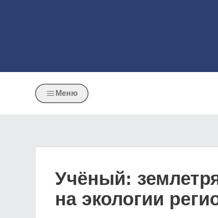
Меню
Учёный: землетря
на экологии реги