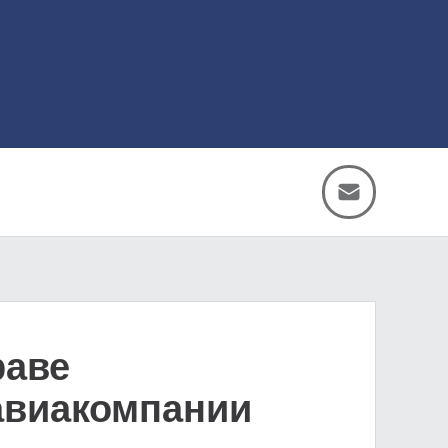
раве
 авиакомпании