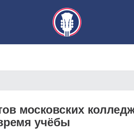
тов московских коллед
 время учёбы