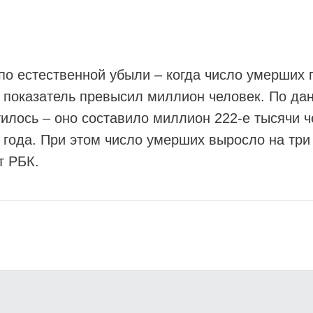
 по естественной убыли – когда число умерших
а показатель превысил миллион человек. По да
лось – оно составило миллион 222-е тысячи че
 года. При этом число умерших выросло на три
т РБК.