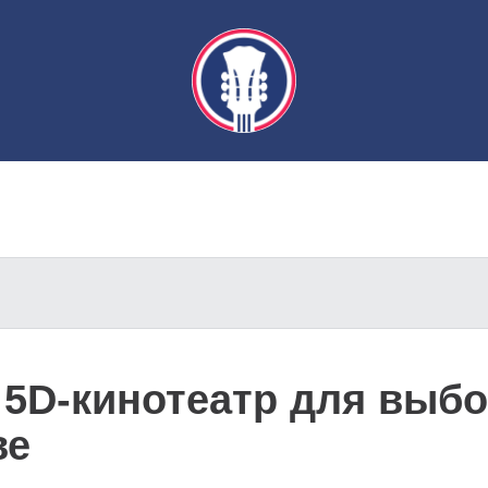
 5D-кинотеатр для выб
ве