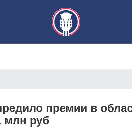
чредило премии в обла
1 млн руб