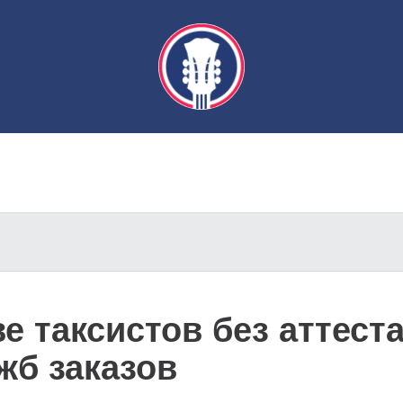
ве таксистов без аттест
жб заказов