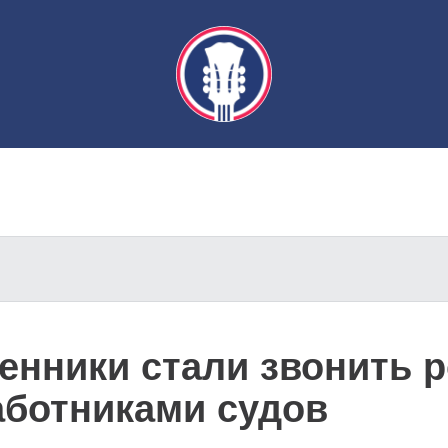
нники стали звонить р
аботниками судов