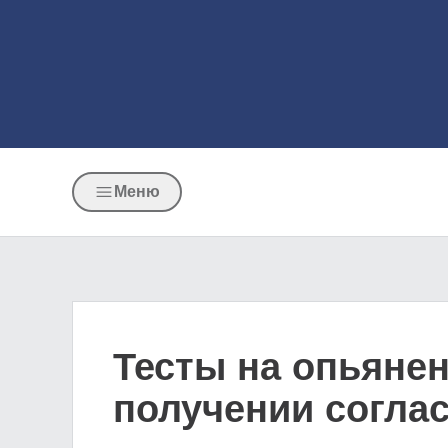
Меню
Тесты на опьяне
получении согла