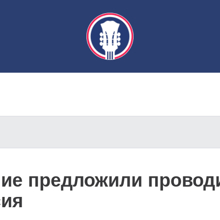
ние предложили проводи
сия