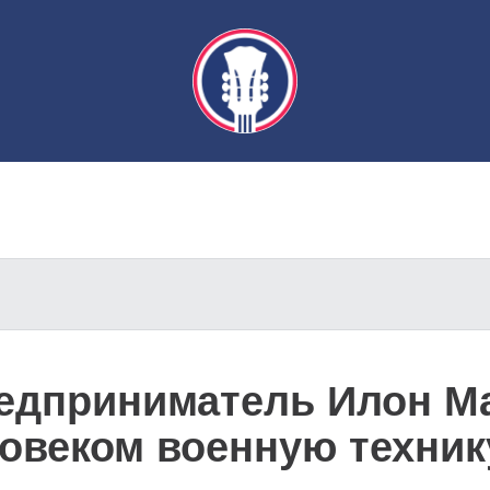
едприниматель Илон Ма
овеком военную техник