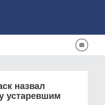
ск назвал
у устаревшим