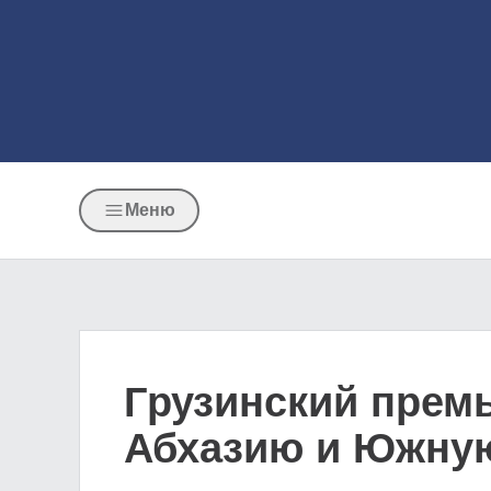
Меню
Грузинский премь
Абхазию и Южну