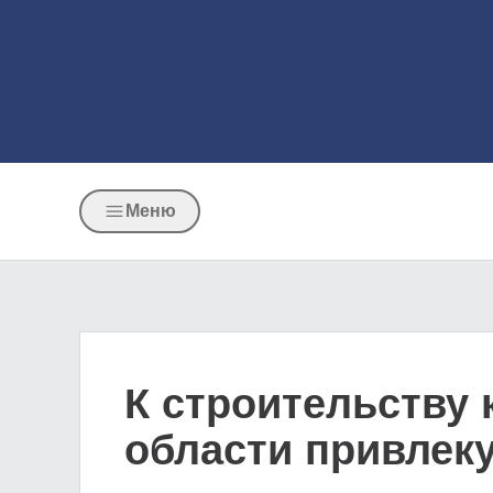
Меню
К строительству 
области привлек