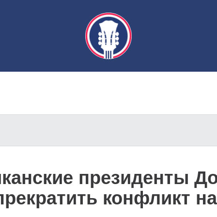
иканские президенты Д
прекратить конфликт на