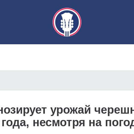
нозирует урожай черешн
года, несмотря на пог