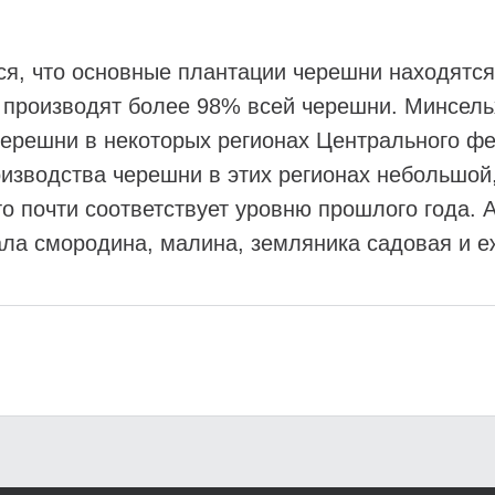
ся, что основные плантации черешни находятс
 производят более 98% всей черешни. Минсельх
ерешни в некоторых регионах Центрального фе
оизводства черешни в этих регионах небольшой
о почти соответствует уровню прошлого года. А
ала смородина, малина, земляника садовая и е