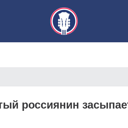
тый россиянин засыпает